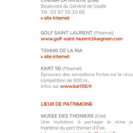
Boulevard du Général de Gaulle
Tél : 02 97 55 20 66
» site internet
GOLF SAINT LAURENT
(Ploemel)
www.golf-saint-laurent.bluegreen.com
TENNIS DE LA RIA
» site internet
KART 56
(Ploemel)
Eprouvez des sensations fortes sur le circu
compétition de 800 m...
Infos sur
www.kart56.fr
LIEUX DE PATRIMOINE
MUSEE DES THONIERS
(Etel)
Une invitation à partager le riche p
maritime du port thonier d'Etel.