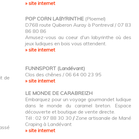
» site internet
POP CORN LABYRINTHE
(Ploemel)
D768 route Quiberon Auray à Pontreval / 07 83
86 80 86
Amusez-vous au coeur d'un labyrinthe où des
jeux ludiques en bois vous attendent.
» site internet
FUNNSPORT (Landévant)
Clos des chênes / 06 64 00 23 95
it de
» site internet
LE MONDE DE CARABREIZH
Embarquez pour un voyage gourmandet ludique
dans le monde du caramel breton. Espace
découverte et boutique de vente directe.
Tél : 02 97 88 30 30
/
Zone artisanale de Mané
Craping à Landévant
assé
» site internet