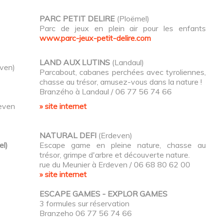
PARC PETIT DELIRE
(Ploëmel)
Parc de jeux en plein air pour les enfants
www.parc-jeux-petit-delire.com
LAND AUX LUTINS
(Landaul)
ven)
Parcabout, cabanes perchées avec tyroliennes,
chasse au trésor, amusez-vous dans la nature !
Branzého à Landaul / 06 77 56 74 66
en
» site internet
NATURAL DEFI
(Erdeven)
l)
Escape game en pleine nature, chasse au
trésor, grimpe d'arbre et découverte nature.
rue du Meunier à Erdeven / 06 68 80 62 00
» site internet
ESCAPE GAMES - EXPLOR GAMES
3 formules sur réservation
Branzeho 06 77 56 74 66